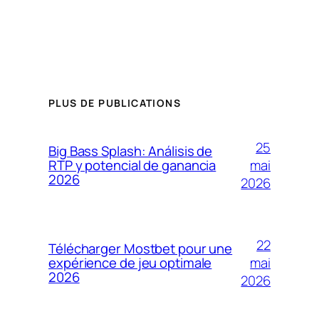
PLUS DE PUBLICATIONS
25
Big Bass Splash: Análisis de
mai
RTP y potencial de ganancia
2026
2026
22
Télécharger Mostbet pour une
mai
expérience de jeu optimale
2026
2026