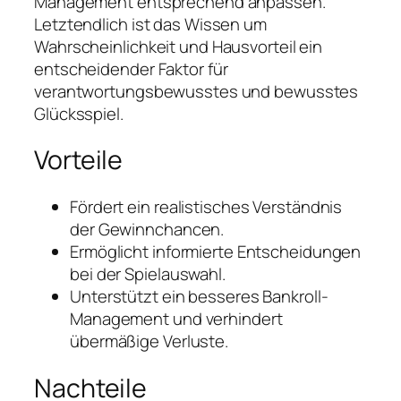
Management entsprechend anpassen.
Letztendlich ist das Wissen um
Wahrscheinlichkeit und Hausvorteil ein
entscheidender Faktor für
verantwortungsbewusstes und bewusstes
Glücksspiel.
Vorteile
Fördert ein realistisches Verständnis
der Gewinnchancen.
Ermöglicht informierte Entscheidungen
bei der Spielauswahl.
Unterstützt ein besseres Bankroll-
Management und verhindert
übermäßige Verluste.
Nachteile