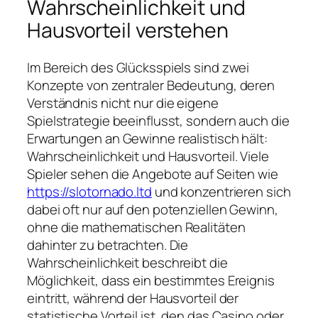
Wahrscheinlichkeit und
Hausvorteil verstehen
Im Bereich des Glücksspiels sind zwei
Konzepte von zentraler Bedeutung, deren
Verständnis nicht nur die eigene
Spielstrategie beeinflusst, sondern auch die
Erwartungen an Gewinne realistisch hält:
Wahrscheinlichkeit und Hausvorteil. Viele
Spieler sehen die Angebote auf Seiten wie
https://slotornado.ltd
und konzentrieren sich
dabei oft nur auf den potenziellen Gewinn,
ohne die mathematischen Realitäten
dahinter zu betrachten. Die
Wahrscheinlichkeit beschreibt die
Möglichkeit, dass ein bestimmtes Ereignis
eintritt, während der Hausvorteil der
statistische Vorteil ist, den das Casino oder