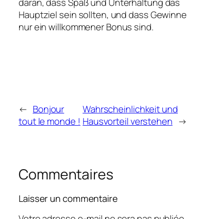
daran, dass Spaß und Unterhaltung das
Hauptziel sein sollten, und dass Gewinne
nur ein willkommener Bonus sind.
←
Bonjour
Wahrscheinlichkeit und
tout le monde !
Hausvorteil verstehen
→
Commentaires
Laisser un commentaire
Votre adresse e-mail ne sera pas publiée.