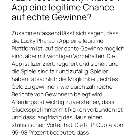
App eine legitime Chance
auf echte Gewinne?
Zusammenfassend lässt sich sagen, dass
die Lucky Pharaoh App eine legitime
Plattform ist, auf der echte Gewinne möglich
sind, aber mit wichtigen Vorbehalten. Die
App ist lizenziert, reguliert und sicher, und
die Spiele sind fair und zufällig. Spieler
haben tatsächlich die Möglichkeit, echtes
Geld zu gewinnen, wie durch zahlreiche
Berichte von Gewinnern belegt wird.
Allerdings ist wichtig zu verstehen, dass
Glücksspiel immer mit Risiken verbunden ist
und dass langfristig das Haus einen
statistischen Vorteil hat. Die RTP-Quote von
95-98 Prozent bedeutet, dass