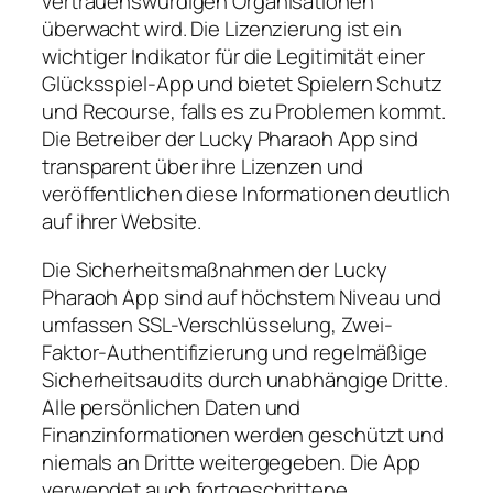
vertrauenswürdigen Organisationen
überwacht wird. Die Lizenzierung ist ein
wichtiger Indikator für die Legitimität einer
Glücksspiel-App und bietet Spielern Schutz
und Recourse, falls es zu Problemen kommt.
Die Betreiber der Lucky Pharaoh App sind
transparent über ihre Lizenzen und
veröffentlichen diese Informationen deutlich
auf ihrer Website.
Die Sicherheitsmaßnahmen der Lucky
Pharaoh App sind auf höchstem Niveau und
umfassen SSL-Verschlüsselung, Zwei-
Faktor-Authentifizierung und regelmäßige
Sicherheitsaudits durch unabhängige Dritte.
Alle persönlichen Daten und
Finanzinformationen werden geschützt und
niemals an Dritte weitergegeben. Die App
verwendet auch fortgeschrittene