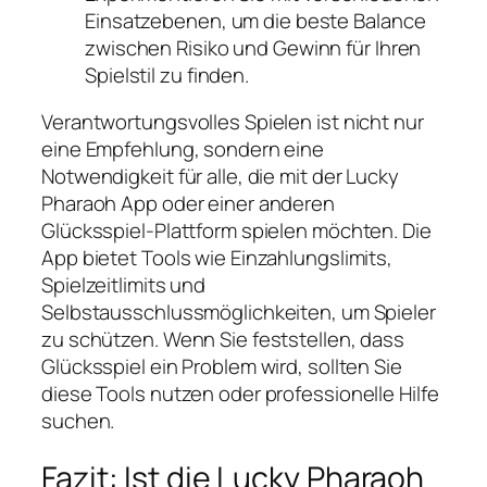
Einsatzebenen, um die beste Balance
zwischen Risiko und Gewinn für Ihren
Spielstil zu finden.
Verantwortungsvolles Spielen ist nicht nur
eine Empfehlung, sondern eine
Notwendigkeit für alle, die mit der Lucky
Pharaoh App oder einer anderen
Glücksspiel-Plattform spielen möchten. Die
App bietet Tools wie Einzahlungslimits,
Spielzeitlimits und
Selbstausschlussmöglichkeiten, um Spieler
zu schützen. Wenn Sie feststellen, dass
Glücksspiel ein Problem wird, sollten Sie
diese Tools nutzen oder professionelle Hilfe
suchen.
Fazit: Ist die Lucky Pharaoh