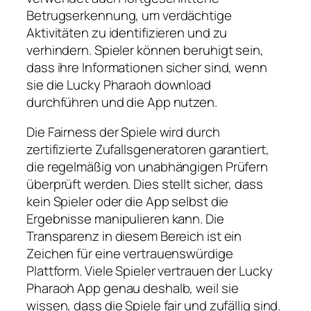
Betrugserkennung, um verdächtige
Aktivitäten zu identifizieren und zu
verhindern. Spieler können beruhigt sein,
dass ihre Informationen sicher sind, wenn
sie die Lucky Pharaoh download
durchführen und die App nutzen.
Die Fairness der Spiele wird durch
zertifizierte Zufallsgeneratoren garantiert,
die regelmäßig von unabhängigen Prüfern
überprüft werden. Dies stellt sicher, dass
kein Spieler oder die App selbst die
Ergebnisse manipulieren kann. Die
Transparenz in diesem Bereich ist ein
Zeichen für eine vertrauenswürdige
Plattform. Viele Spieler vertrauen der Lucky
Pharaoh App genau deshalb, weil sie
wissen, dass die Spiele fair und zufällig sind.