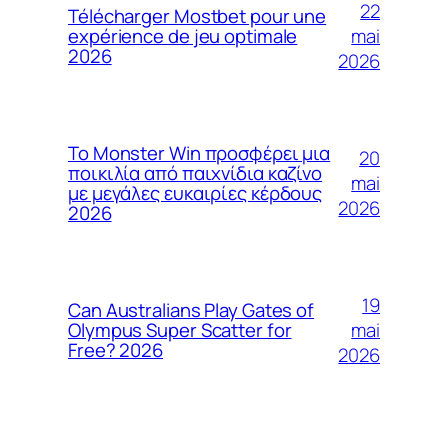
22
Télécharger Mostbet pour une
mai
expérience de jeu optimale
2026
2026
Το Monster Win προσφέρει μια
20
ποικιλία από παιχνίδια καζίνο
mai
με μεγάλες ευκαιρίες κέρδους
2026
2026
19
Can Australians Play Gates of
mai
Olympus Super Scatter for
Free? 2026
2026