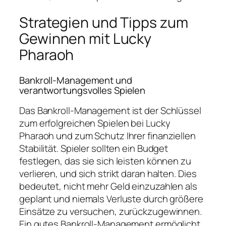
Strategien und Tipps zum
Gewinnen mit Lucky
Pharaoh
Bankroll-Management und
verantwortungsvolles Spielen
Das Bankroll-Management ist der Schlüssel
zum erfolgreichen Spielen bei Lucky
Pharaoh und zum Schutz Ihrer finanziellen
Stabilität. Spieler sollten ein Budget
festlegen, das sie sich leisten können zu
verlieren, und sich strikt daran halten. Dies
bedeutet, nicht mehr Geld einzuzahlen als
geplant und niemals Verluste durch größere
Einsätze zu versuchen, zurückzugewinnen.
Ein gutes Bankroll-Management ermöglicht