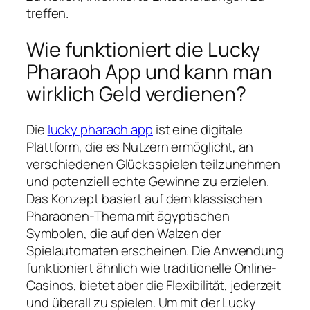
treffen.
Wie funktioniert die Lucky
Pharaoh App und kann man
wirklich Geld verdienen?
Die
lucky pharaoh app
ist eine digitale
Plattform, die es Nutzern ermöglicht, an
verschiedenen Glücksspielen teilzunehmen
und potenziell echte Gewinne zu erzielen.
Das Konzept basiert auf dem klassischen
Pharaonen-Thema mit ägyptischen
Symbolen, die auf den Walzen der
Spielautomaten erscheinen. Die Anwendung
funktioniert ähnlich wie traditionelle Online-
Casinos, bietet aber die Flexibilität, jederzeit
und überall zu spielen. Um mit der Lucky