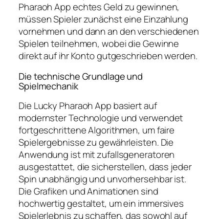
Pharaoh App echtes Geld zu gewinnen,
müssen Spieler zunächst eine Einzahlung
vornehmen und dann an den verschiedenen
Spielen teilnehmen, wobei die Gewinne
direkt auf ihr Konto gutgeschrieben werden.
Die technische Grundlage und
Spielmechanik
Die Lucky Pharaoh App basiert auf
modernster Technologie und verwendet
fortgeschrittene Algorithmen, um faire
Spielergebnisse zu gewährleisten. Die
Anwendung ist mit zufallsgeneratoren
ausgestattet, die sicherstellen, dass jeder
Spin unabhängig und unvorhersehbar ist.
Die Grafiken und Animationen sind
hochwertig gestaltet, um ein immersives
Spielerlebnis zu schaffen, das sowohl auf